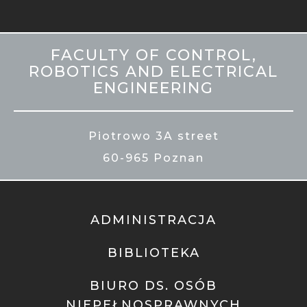
MOBILE
FACULTY OF CONTROL,
STOPKA
ROBOTICS AND ELECTRICAL
ENGINEERING
Piotrowo 3A street
60-965 Poznan
ADMINISTRACJA
BIBLIOTEKA
BIURO DS. OSÓB
NIEPEŁNOSPRAWNYCH