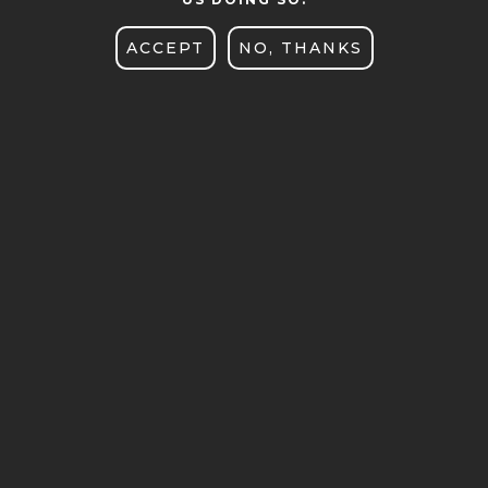
REKRUTACJA
ACCEPT
NO, THANKS
UCZELNIANE CENTRUM
KULTURY
WYDAWNICTWO
WYDZIAŁ
ZAMÓWIENIA PUBLICZNE
STRAŻ AKADEMICKA
UNIVERSITY
STUDY IN ENGLISH
ADMISSION