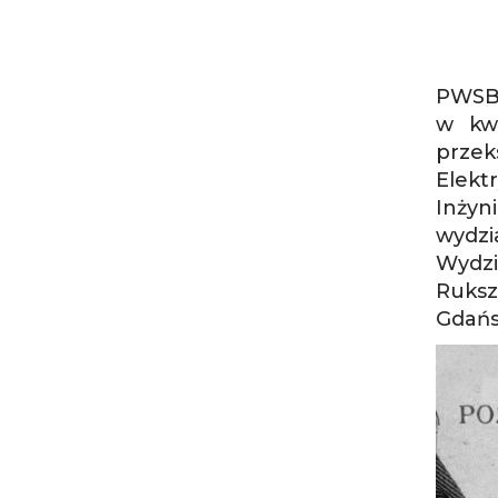
PWSBM
w kwi
prze
Elekt
Inżyn
wydzi
Wydzi
Ruksz
Gdańsk