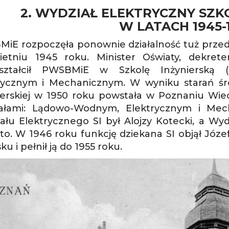
2. WYDZIAŁ ELEKTRYCZNY SZKO
W LATACH 1945-
iE rozpoczęła ponownie działalność tuż przed
etniu 1945 roku. Minister Oświaty, dekret
kształcił PWSBMiE w Szkolę Inżynierską (
rycznym i Mechanicznym. W wyniku starań śr
ierskiej w 1950 roku powstała w Poznaniu Wiec
ałami: Lądowo-Wodnym, Elektrycznym i Me
ału Elektrycznego SI był Alojzy Kotecki, a Wy
to. W 1946 roku funkcję dziekana SI objął Józe
u i pełnił ją do 1955 roku.