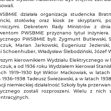
owali.
BMiE działała organizacja studencka Brat
ncki, stołówkę oraz kiosk ze skryptami, 
erniczymi. Dekretem Rady Ministrów z dni
wentom PWSBMiE przyznano tytuł inżyniera
rycznego PWSBMiE byli: Zygmunt Butlewski, St
czuk, Marian Jarkowski, Eugeniusz Jezierski,
i Schoenhuber, Władysław Ślebodziński, Józef W
szym kierownikiem Wydziału Elektrycznego w la
czuk, a od 1936 roku Wydziałem kierował Stan
ach 1919–1930 był Wiktor Maćkowiak, w latach
h 1936–1938 Tadeusz Świeżawski, a w latach 1938
cji niemieckiej działalność Szkoły była przerwa
rycznego zostali rozproszeni. Wielu z nich
ntracyjnych.