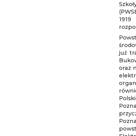
Szkoł
(PWSB
1919 
rozpoc
Powst
środo
już t
Bukow
oraz 
elek
organ
równi
Polsk
Pozna
przyc
Pozna
pows