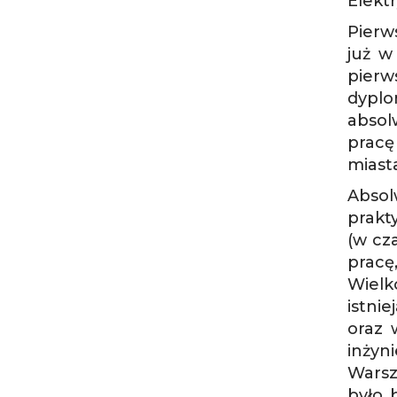
Elekt
Pierw
już w
pier
dyplo
absol
pracę
miast
Absol
prakt
(w cz
pracę
Wielk
istni
oraz 
inżyn
Warsz
było 