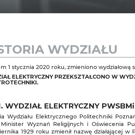
STORIA WYDZIAŁU
em 1 stycznia 2020 roku, zmieniono wydziałową s
IAŁ ELEKTRYCZNY PRZEKSZTAŁCONO W WYDZI
TROTECHNIKI.
1. WYDZIAŁ ELEKTRYCZNY PWSBMiE
ria Wydziału Elektrycznego Politechniki Pozna
 Minister Wyznań Religijnych i Oświecenia P
iernika 1929 roku zmienił nazwę działającej w