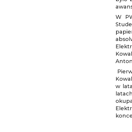
awans
W PWS
Stude
papi
absol
Elekt
Kowal
Anton
Pierw
Kowal
w lat
latac
okupa
Elekt
konce