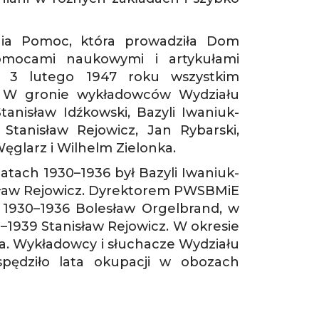
nia Pomoc, która prowadziła Dom
pomocami naukowymi i artykułami
a 3 lutego 1947 roku wszystkim
. W gronie wykładowców Wydziału
anisław Idźkowski, Bazyli Iwaniuk-
 Stanisław Rejowicz, Jan Rybarski,
ęglarz i Wilhelm Zielonka.
tach 1930–1936 był Bazyli Iwaniuk-
isław Rejowicz. Dyrektorem PWSBMiE
 1930–1936 Bolesław Orgelbrand, w
–1939 Stanisław Rejowicz. W okresie
na. Wykładowcy i słuchacze Wydziału
 spędziło lata okupacji w obozach