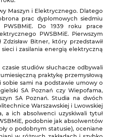
 roku.
wy Maszyn i Elektrycznego. Dlatego
ę obrona prac dyplomowych siedmiu
go PWSBMiE. Do 1939 roku prace
lektrycznego PWSBMiE. Pierwszym
dzisław Bitner, który przedstawił
eci i zasilania energią elektryczną
 czasie studiów słuchacze odbywali
wumiesięczną praktykę przemysłową
ali sobie sami na podstawie umowy o
egielski SA Poznań czy Wiepofama,
aszyn SA Poznań. Studia na dwóch
olitechnice Warszawskiej i Lwowskiej
, a ich absolwenci uzyskiwali tytuł
PWSBMiE, podobnie jak absolwentów
oły o podobnym statusie), oceniane
niani w różnych zakładach i szybko