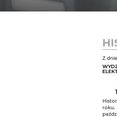
HI
Z dni
WYDZ
ELEK
Histo
roku.
paźdz