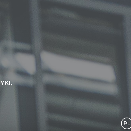
YKI,
PL