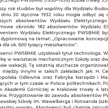
rycznego PWSBMiE (1930–1939) studia trwały 3,5
szy rok studiów był wspólny dla Wydziału Budo
 dniu 20 stycznia 1932 roku mogła odbyć si
wszych absolwentów Wydziału Elektryczne
mowe obroniło 182 absolwentów Wydziału E
wentem Wydziału Elektrycznego PWSBMiE był Z
 dyplomową na temat: „Opracowanie koncepcji si
a dla ok. 600 tysięcy mieszkańców”.
wenci PWSBMiE uzyskiwali tytuł technologa. W
ykę w warsztacie mechanicznym Szkoły oraz d
asie wakacji). Tę ostatnią słuchacze organizow
, między innymi w takich zakładach jak: H. C
opolska Odlewnia oraz Fabryka Narzędzi i M
ejących w tym czasie w Polsce politechnikach: P
w Akademii Górniczej w Krakowie trwały 4 lata
iera. Przygotowanie do zawodu absolwentów 
awskiej Szkoły im. Wawelberga i Rotwanda (szk
bardzo wysoko. Absolwenci byli chętnie zatrud