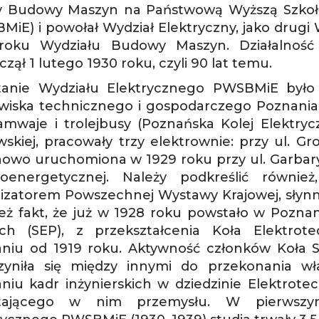
y Budowy Maszyn na Państwową Wyższą Szkołę
MiE) i powołał Wydział Elektryczny, jako drugi 
roku Wydziału Budowy Maszyn. Działalność 
zął 1 lutego 1930 roku, czyli 90 lat temu.
anie Wydziału Elektrycznego PWSBMiE było
wiska technicznego i gospodarczego Poznania i
ramwaje i trolejbusy (Poznańska Kolej Elektrycz
skiej, pracowały trzy elektrownie: przy ul. Gro
nowo uruchomiona w 1929 roku przy ul. Garbar
troenergetycznej. Należy podkreślić równ
izatorem Powszechnej Wystawy Krajowej, słynn
eż fakt, że już w 1928 roku powstało w Pozna
ich (SEP), z przekształcenia Koła Elektrot
niu od 1919 roku. Aktywność członków Koła S
zyniła się między innymi do przekonania wł
niu kadr inżynierskich w dziedzinie Elektrotech
tającego w nim przemysłu. W pierwszym 