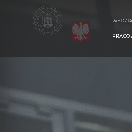
Przejdź
do
treści
WIT
WYDZI
Navigation
PRACO
PL