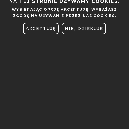
NA TEJ STRONIE UŻYWAMY COOKIES.
BADANIA
WYBIERAJĄC OPCJĘ
AKCEPTUJĘ
, WYRAŻASZ
ZGODĘ NA UŻYWANIE PRZEZ NAS COOKIES.
OFERTA DLA GOSPODARKI
AKCEPTUJĘ
NIE, DZIĘKUJĘ
SEMINARIA
INFORMACJE
MOBILE
WYDZIAŁ AUTOMATYKI,
STOPKA
ROBOTYKI I ELEKTROTECHNIKI
ul. Piotrowo 3A,
61-138 Poznań