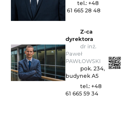
tel.: +48
61 665 28 48
Z-ca
dyrektora
dr inż.
Paweł
PAWŁOWSKI
pok. 234,
budynek A5
tel.: +48
61 665 59 34