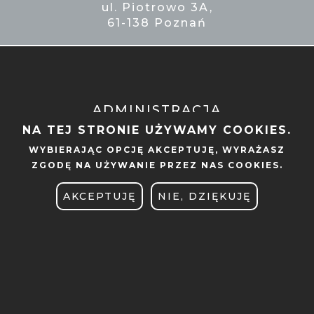
ul. Piotrowo 3A,
61-138 Poznań
ADMINISTRACJA
NA TEJ STRONIE UŻYWAMY COOKIES.
BIBLIOTEKA
WYBIERAJĄC OPCJĘ
AKCEPTUJĘ
, WYRAŻASZ
ZGODĘ NA UŻYWANIE PRZEZ NAS COOKIES.
BIURO DS. OSÓB
NIEPEŁNOSPRAWNYCH
AKCEPTUJĘ
NIE, DZIĘKUJĘ
BRANDSHOP
CENTRUM SPRAW STUDENCKICH
DEKLARACJA DOSTĘPNOŚCI