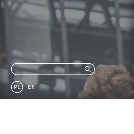
Search
Search
PL
EN
GLI
SH